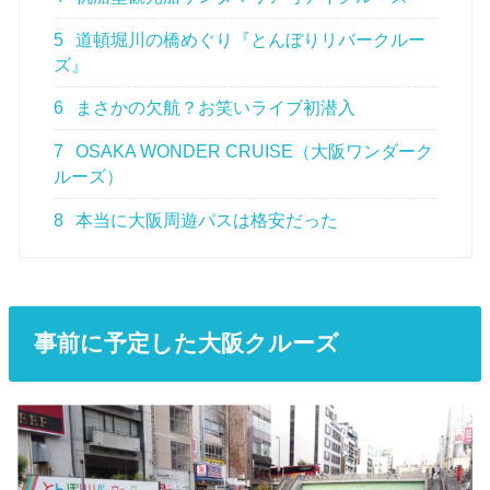
5
道頓堀川の橋めぐり『とんぼりリバークルー
ズ』
6
まさかの欠航？お笑いライブ初潜入
7
OSAKA WONDER CRUISE（大阪ワンダーク
ルーズ）
8
本当に大阪周遊パスは格安だった
事前に予定した大阪クルーズ