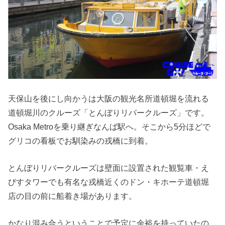
天保山を後にし向かうは大阪の観光名所道頓堀を流れる
道頓堀川のクルーズ「とんぼりリバークルーズ」です。
Osaka Metroを乗り継ぎなんば駅へ。そこから5分ほどで
グリコの看板でお馴染みの戎橋に到着。
とんぼりリバークルーズは壁面に設置された観覧車・え
びすタワーでも有名な戎橋近くのドン・キホーテ道頓堀
店の目の前に船着き場があります。
かなり混み合うということで予定に余裕を持っていたの