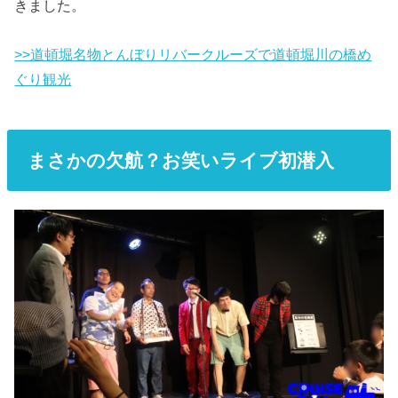
きました。
>>道頓堀名物とんぼりリバークルーズで道頓堀川の橋め
ぐり観光
まさかの欠航？お笑いライブ初潜入