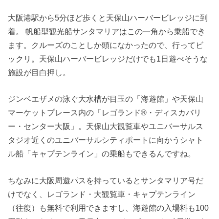
大阪港駅から5分ほど歩くと天保山ハーバービレッジに到
着。 帆船型観光船サンタマリアはこの一角から乗船でき
ます。クルーズのことしか頭になかったので、行ってビ
ックリ。天保山ハーバービレッジだけでも1日遊べそうな
施設が目白押し。
ジンベエザメの泳ぐ大水槽が目玉の「海遊館」や天保山
マーケットプレース内の「レゴランド®・ディスカバリ
ー・センター大阪」。天保山大観覧車やユニバーサルス
タジオ近くのユニバーサルシティポートに向かうシャト
ル船「キャプテンライン」の乗船もできるんですね。
ちなみに大阪周遊パスを持っているとサンタマリア号だ
けでなく、レゴランド・大観覧車・キャプテンライン
（往復）も無料で利用できますし、海遊館の入場料も100