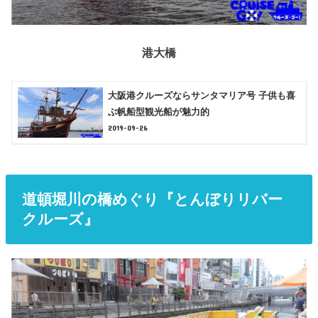
港大橋
大阪港クルーズならサンタマリア号 子供も喜
ぶ帆船型観光船が魅力的
2019-09-26
道頓堀川の橋めぐり『とんぼりリバー
クルーズ』